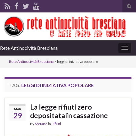
Tog
sear
for
Rete Antinocività Bresciana
Togg
navig
Rete Antinocività Bresciana
>
leggi di iniziativa popolare
TAG:
LEGGI DI INIZIATIVA POPOLARE
La legge rifiuti zero
MAR
29
depositata in cassazione
By
Stefano
in
Rifiuti