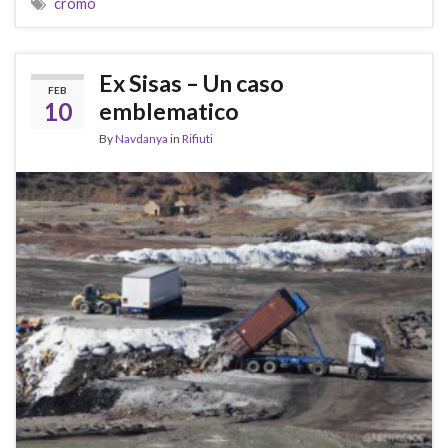
cromo
Ex Sisas – Un caso
FEB
10
emblematico
By
Navdanya
in
Rifiuti