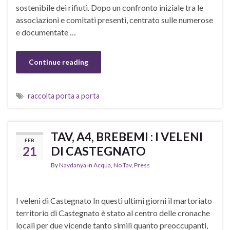
sostenibile dei rifiuti. Dopo un confronto iniziale tra le
associazioni e comitati presenti, centrato sulle numerose
e documentate …
Continue reading
raccolta porta a porta
TAV, A4, BREBEMI : I VELENI
FEB
21
DI CASTEGNATO
By
Navdanya
in
Acqua
,
No Tav
,
Press
I veleni di Castegnato In questi ultimi giorni il martoriato
territorio di Castegnato è stato al centro delle cronache
locali per due vicende tanto simili quanto preoccupanti,