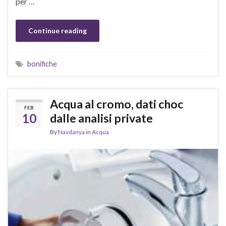
per …
Continue reading
bonifiche
Acqua al cromo, dati choc
FEB
10
dalle analisi private
By
Navdanya
in
Acqua