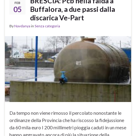
BRESCIA: Pcb nella falda a
FEB
05
Buffalora, a due passi dalla
discarica Ve-Part
By
Navdanya
in
Senza categoria
Da tempo non viene rimosso il percolato nonostante le
ordinanze della Provincia che ha riscosso la fidejussione
da 60 mila euro I 200 millimetri pioggia caduti in un mese
hanno aggravato ancora di più la situazione della