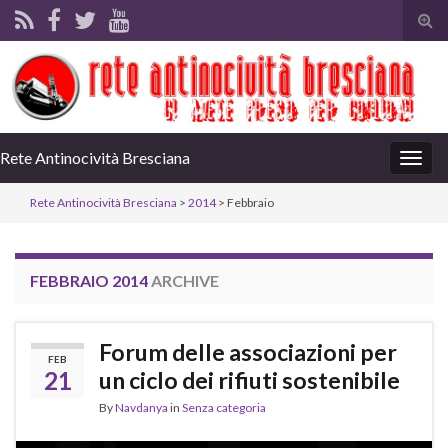
Tog
sear
for
Rete Antinocività Bresciana
Togg
navig
Rete Antinocività Bresciana
>
2014
> Febbraio
FEBBRAIO 2014
ARCHIVE
Forum delle associazioni per
FEB
21
un ciclo dei rifiuti sostenibile
By
Navdanya
in
Senza categoria