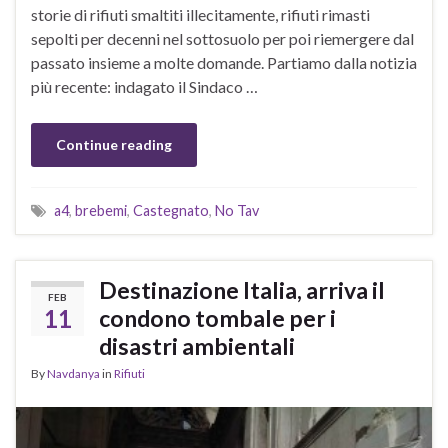
storie di rifiuti smaltiti illecitamente, rifiuti rimasti
sepolti per decenni nel sottosuolo per poi riemergere dal
passato insieme a molte domande. Partiamo dalla notizia
più recente: indagato il Sindaco …
Continue reading
a4
,
brebemi
,
Castegnato
,
No Tav
Destinazione Italia, arriva il
FEB
11
condono tombale per i
disastri ambientali
By
Navdanya
in
Rifiuti