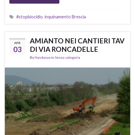
#stopbiocidio
,
inquinamento Brescia
AMIANTO NEI CANTIERI TAV
APR
03
DI VIA RONCADELLE
By
Navdanya
in
Senza categoria