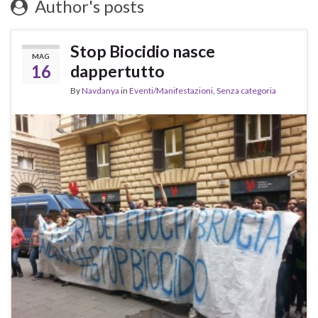
Author's posts
Stop Biocidio nasce
MAG
16
dappertutto
By
Navdanya
in
Eventi/Manifestazioni
,
Senza categoria