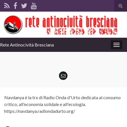
Tog
sear
for
Rete Antinocività Bresciana
Togg
navig
Navdanya è la trx di Radio Onda d'Urto dedicata al consumo
critico, all'economia solidale e all'ecologia.
https://navdanya.radiondadurto.org/