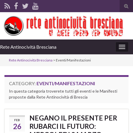
Tog
sear
for
Rete Antinocività Bresciana
Togg
navig
Rete Antinocività Bresciana
>
Eventi/Manifestazioni
CATEGORY:
EVENTI/MANIFESTAZIONI
In questa categoria troverete tutti gli eventi e le Manifesti
proposte dalla Rete Antinocività di Brescia
NEGANO IL PRESENTE PER
FEB
26
RUBARCI IL FUTURO: