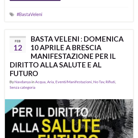
#BastaVeleni
BASTA VELENI : DOMENICA
FEB
12
10 APRILE A BRESCIA
MANIFESTAZIONE PER IL
DIRITTO ALLA SALUTE E AL
FUTURO
By
Navdanya
in
Acqua
,
Aria
,
Eventi/Manifestazioni
,
No Tav
,
Rifiuti
,
Senza categoria