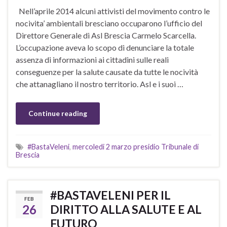
Nell’aprile 2014 alcuni attivisti del movimento contro le
nocivita’ ambientali bresciano occuparono l’ufficio del
Direttore Generale di Asl Brescia Carmelo Scarcella.
L’occupazione aveva lo scopo di denunciare la totale
assenza di informazioni ai cittadini sulle reali
conseguenze per la salute causate da tutte le nocività
che attanagliano il nostro territorio. Asl e i suoi …
Continue reading
#BastaVeleni
,
mercoledi 2 marzo presidio Tribunale di
Brescia
#BASTAVELENI PER IL
FEB
26
DIRITTO ALLA SALUTE E AL
FUTURO