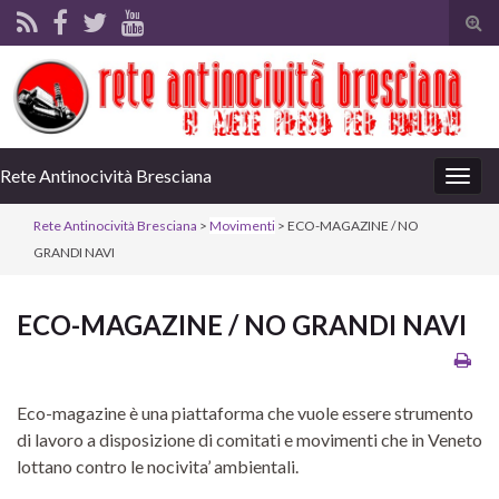
Tog
sear
for
Rete Antinocività Bresciana
Togg
navig
Rete Antinocività Bresciana
>
Movimenti
> ECO-MAGAZINE / NO
GRANDI NAVI
ECO-MAGAZINE / NO GRANDI NAVI
Eco-magazine è una piattaforma che vuole essere strumento
di lavoro a disposizione di comitati e movimenti che in Veneto
lottano contro le nocivita’ ambientali.