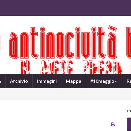
a
Archivio
Immagini
Mappa
#10maggio
R
I