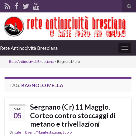
Tog
sear
for
Rete Antinocività Bresciana
Togg
navig
Rete Antinocività Bresciana
>
Bagnolo Mella
TAG:
BAGNOLO MELLA
Sergnano (Cr) 11 Maggio.
MAG
05
Corteo contro stoccaggi di
metano e trivellazioni
By
sale
in
Eventi/Manifestazioni
,
Suolo