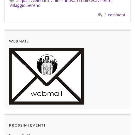
acqua avvelenata
,
Chiesanuova
,
cromo esavalente
,
Villaggio Sereno
1 comment
WEBMAIL
PROSSIMI EVENTI