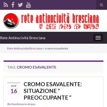
Tog
sear
for
Rete Antinocività Bresciana
Togg
navig
Rete Antinocività Bresciana
>
cromo esavalente
TAG:
CROMO ESAVALENTE
CROMO ESAVALENTE:
LUG
16
SITUAZIONE ”
PREOCCUPANTE “
By
Navdanya
in
Acqua