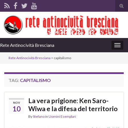
Tog
sear
for
Rete Antinocività Bresciana
Togg
navig
Rete Antinocività Bresciana
>
capitalismo
TAG:
CAPITALISMO
La vera prigione: Ken Saro-
NOV
10
Wiwa e la difesa del territorio
By
Stefano
in
Uomini Esemplari