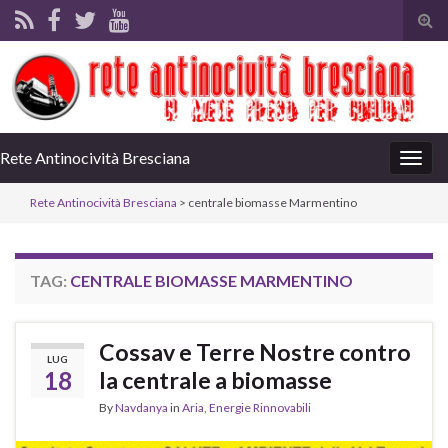
Tog
sear
for
Rete Antinocività Bresciana
Togg
navig
Rete Antinocività Bresciana
>
centrale biomasse Marmentino
TAG:
CENTRALE BIOMASSE MARMENTINO
Cossav e Terre Nostre contro
LUG
18
la centrale a biomasse
By
Navdanya
in
Aria
,
Energie Rinnovabili