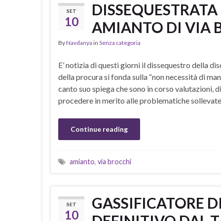
DISSEQUESTRATA 
SET
10
AMIANTO DI VIA 
By
Navdanya
in
Senza categoria
E’ notizia di questi giorni il dissequestro della
della procura si fonda sulla “non necessità di mant
canto suo spiega che sono in corso valutazioni, 
procedere in merito alle problematiche sollevat
Continue reading
amianto
,
via brocchi
GASSIFICATORE D
SET
10
DEFINITIVO DAL 