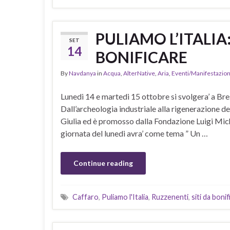
PULIAMO L’ITALIA
SET
14
BONIFICARE
By
Navdanya
in
Acqua
,
AlterNative
,
Aria
,
Eventi/Manifestazion
Lunedi 14 e martedi 15 ottobre si svolgera’ a Bres
Dall’archeologia industriale alla rigenerazione del
Giulia ed è promosso dalla Fondazione Luigi Mich
giornata del lunedi avra’ come tema ” Un …
Continue reading
Caffaro
,
Puliamo l'Italia
,
Ruzzenenti
,
siti da boni