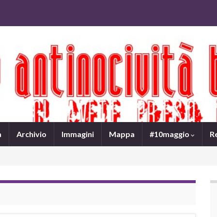
a
Archivio
Immagini
Mappa
#10maggio
R