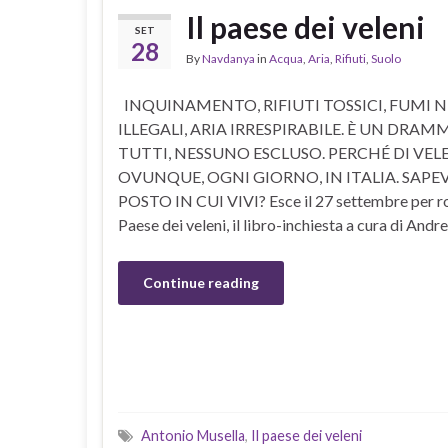
Il paese dei veleni
SET
28
By
Navdanya
in
Acqua
,
Aria
,
Rifiuti
,
Suolo
INQUINAMENTO, RIFIUTI TOSSICI, FUMI N
ILLEGALI, ARIA IRRESPIRABILE. È UN DRA
TUTTI, NESSUNO ESCLUSO. PERCHÉ DI VEL
OVUNQUE, OGNI GIORNO, IN ITALIA. SAPEV
POSTO IN CUI VIVI? Esce il 27 settembre per rou
Paese dei veleni, il libro-inchiesta a cura di Andr
Continue reading
Antonio Musella
,
Il paese dei veleni