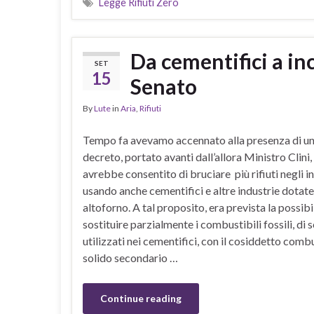
Legge Rifiuti Zero
Da cementifici a ince
SET
15
Senato
By
Lute
in
Aria
,
Rifiuti
Tempo fa avevamo accennato alla presenza di un
decreto, portato avanti dall’allora Ministro Clini,
avrebbe consentito di bruciare più rifiuti negli in
usando anche cementifici e altre industrie dotate
altoforno. A tal proposito, era prevista la possibil
sostituire parzialmente i combustibili fossili, di s
utilizzati nei cementifici, con il cosiddetto comb
solido secondario …
Continue reading