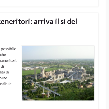
neritori: arriva il sì del
 possibile
 che
ceneritori,
 di
ità di
olito
ustibile