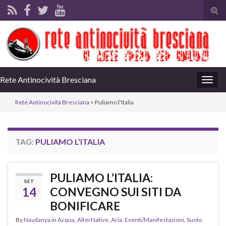
Tog
sear
for
Rete Antinocività Bresciana
Togg
navig
Rete Antinocività Bresciana
>
Puliamo l'Italia
TAG:
PULIAMO L’ITALIA
PULIAMO L’ITALIA:
SET
14
CONVEGNO SUI SITI DA
BONIFICARE
By
Navdanya
in
Acqua
,
AlterNative
,
Aria
,
Eventi/Manifestazioni
,
Suolo