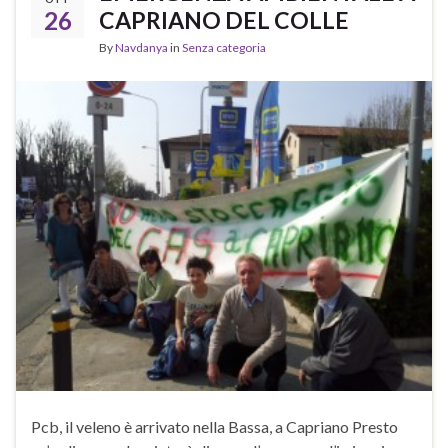
26
CAPRIANO DEL COLLE
By
Navdanya
in
Senza categoria
Pcb, il veleno è arrivato nella Bassa, a Capriano Presto