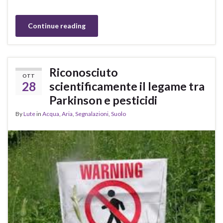
Continue reading
Riconosciuto
OTT
28
scientificamente il legame tra
Parkinson e pesticidi
By
Lute
in
Acqua
,
Aria
,
Segnalazioni
,
Suolo