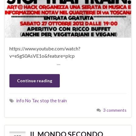
https://www.youtube.com/watch?
v=eSgS0AsVE1o&feature=plcp
…
Continue reading
info No Tav
,
stop the train
3 comments
IL MONDO SECONDO