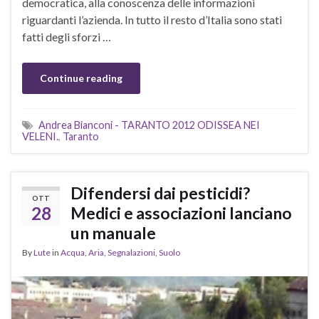
democratica, alla conoscenza delle informazioni
riguardanti l’azienda. In tutto il resto d’Italia sono stati
fatti degli sforzi …
Continue reading
Andrea Bianconi - TARANTO 2012 ODISSEA NEI
VELENI.
,
Taranto
Difendersi dai pesticidi?
OTT
28
Medici e associazioni lanciano
un manuale
By
Lute
in
Acqua
,
Aria
,
Segnalazioni
,
Suolo