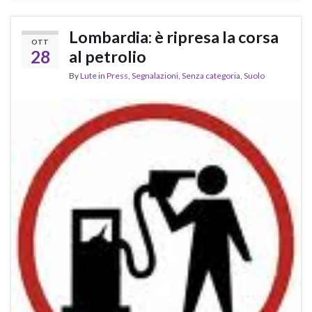
Lombardia: è ripresa la corsa
OTT
28
al petrolio
By
Lute
in
Press
,
Segnalazioni
,
Senza categoria
,
Suolo