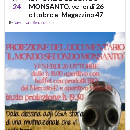
OTT
24
MONSANTO: venerdi 26
ottobre al Magazzino 47
By
Navdanya
in
Senza categoria