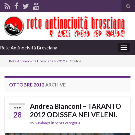
Tog
sear
for
Rete Antinocività Bresciana
Togg
navig
Rete Antinocività Bresciana
>
2012
> Ottobre
OTTOBRE 2012
ARCHIVE
Andrea Bianconi – TARANTO
OTT
28
2012 ODISSEA NEI VELENI.
By
Navdanya
in
Senza categoria