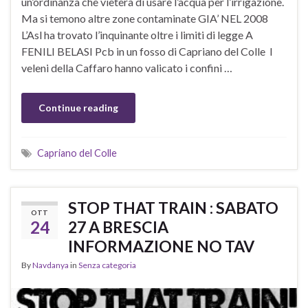
un’ordinanza che vieterà di usare l’acqua per l’irrigazione.
Ma si temono altre zone contaminate GIA’ NEL 2008
L’Asl ha trovato l’inquinante oltre i limiti di legge A
FENILI BELASI Pcb in un fosso di Capriano del Colle I
veleni della Caffaro hanno valicato i confini …
Continue reading
Capriano del Colle
STOP THAT TRAIN : SABATO
OTT
24
27 A BRESCIA
INFORMAZIONE NO TAV
By
Navdanya
in
Senza categoria