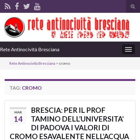
Tog
sear
for
Rete Antinocività Bresciana
Togg
navig
Rete Antinocività Bresciana
>
cromo
TAG:
CROMO
BRESCIA: PER IL PROF
MAR
14
TAMINO DELL’UNIVERSITA’
DI PADOVA I VALORI DI
CROMO ESAVALENTE NELL’ACQUA