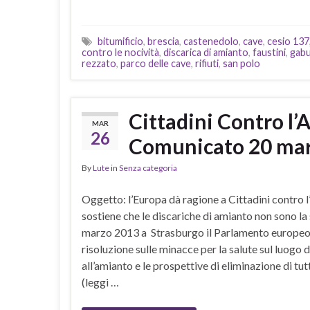
bitumificio
,
brescia
,
castenedolo
,
cave
,
cesio 137
contro le nocività
,
discarica di amianto
,
faustini
,
gabu
rezzato
,
parco delle cave
,
rifiuti
,
san polo
Cittadini Contro l
MAR
26
Comunicato 20 ma
By
Lute
in
Senza categoria
Oggetto: l’Europa dà ragione a Cittadini contro l
sostiene che le discariche di amianto non sono l
marzo 2013 a Strasburgo il Parlamento europeo
risoluzione sulle minacce per la salute sul luogo d
all’amianto e le prospettive di eliminazione di tut
(leggi …