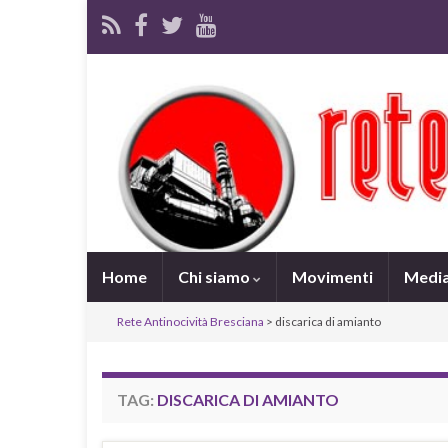
Home
Chi siamo
Movimenti
Medi
Rete Antinocività Bresciana
>
discarica di amianto
TAG:
DISCARICA DI AMIANTO