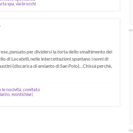
cta spa
,
via brocchi
i
ese, pensato per dividersi la torta dello smaltimento dei
o di Locatelli, nelle intercettazioni spuntano i nomi di
austini (discarica di amianto di San Polo)…Chissà perchè,
le nocività
,
comitato
mianto
,
montichiari
,