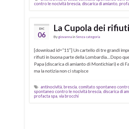
contro le nocività brescia
,
discarica di amianto
,
profa
La Cupola dei rifiut
DIC
06
By
giovanna
in
Senza categoria
[download id=”11″] Un cartello di tre grandi impr
rifiuti in buona parte della Lombardia…Dopo quell
Papa (discarica di amianto di Montichiari) e di F
ma la notizia non ci stupisce
antinocività
,
brescia
,
comitato spontaneo contro 
spontaneo contro le nocività brescia
,
discarica di a
profacta spa
,
via brocchi