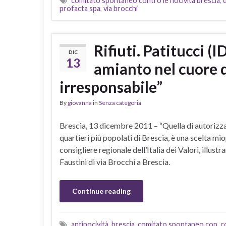
comitato spontaneo contro le nocività brescia
,
profacta spa
,
via brocchi
Rifiuti. Patitucci (I
DIC
13
amianto nel cuore d
irresponsabile”
By
giovanna
in
Senza categoria
Brescia, 13 dicembre 2011 – “Quella di autorizzar
quartieri più popolati di Brescia, è una scelta mi
consigliere regionale dell’Italia dei Valori, illus
Faustini di via Brocchi a Brescia.
Continue reading
antinocività
,
brescia
,
comitato spontaneo con
,
c