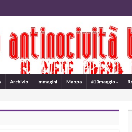
a
Archivio
Immagini
Mappa
#10maggio
R