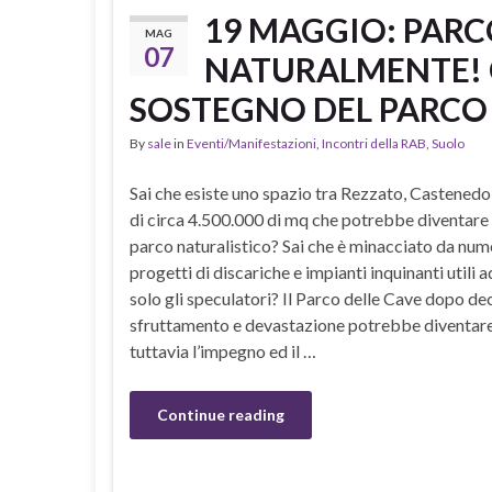
19 MAGGIO: PARC
MAG
07
NATURALMENTE! G
SOSTEGNO DEL PARCO
By
sale
in
Eventi/Manifestazioni
,
Incontri della RAB
,
Suolo
Sai che esiste uno spazio tra Rezzato, Castenedo
di circa 4.500.000 di mq che potrebbe diventare
parco naturalistico? Sai che è minacciato da num
progetti di discariche e impianti inquinanti utili a
solo gli speculatori? Il Parco delle Cave dopo de
sfruttamento e devastazione potrebbe diventare 
tuttavia l’impegno ed il …
Continue reading