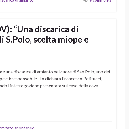
discarica di amianto
,
9 comments
DV): “Una discarica di
i S.Polo, scelta miope e
e una discarica di amianto nel cuore di San Polo, uno dei
ope e irresponsabile”. Lo dichiara Francesco Patitucci,
trando l’interrogazione presentata sul caso della cava
omitato spontaneo