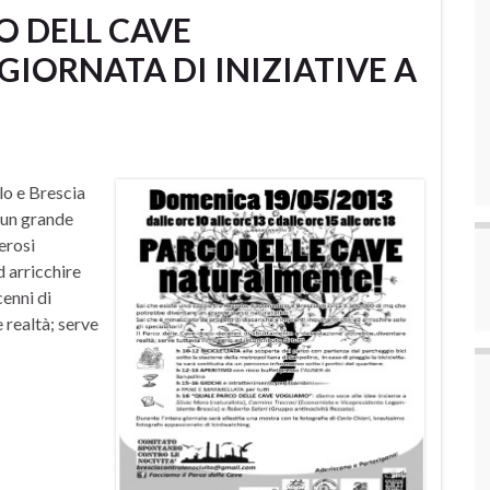
O DELL CAVE
IORNATA DI INIZIATIVE A
lo e Brescia
 un grande
erosi
d arricchire
cenni di
realtà; serve