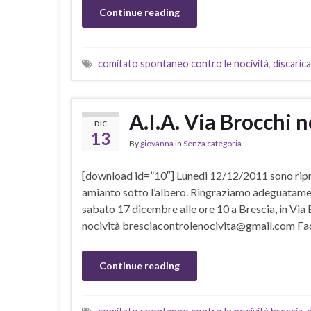
Continue reading
comitato spontaneo contro le nocività
,
discaric
A.I.A. Via Brocchi
DIC
13
By
giovanna
in
Senza categoria
[download id=”10″] Lunedi 12/12/2011 sono ripres
amianto sotto l’albero. Ringraziamo adeguatamen
sabato 17 dicembre alle ore 10 a Brescia, in Via
nocività bresciacontrolenocivita@gmail.com Fac
Continue reading