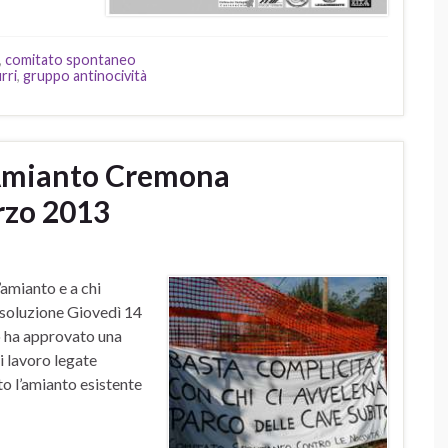
,
comitato spontaneo
rri
,
gruppo antinocività
’Amianto Cremona
rzo 2013
’amianto e a chi
a soluzione Giovedì 14
 ha approvato una
i lavoro legate
to l’amianto esistente