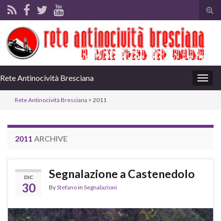
Tog
sear
for
Rete Antinocività Bresciana
Togg
navig
Rete Antinocività Bresciana
> 2011
2011
ARCHIVE
Segnalazione a Castenedolo
DIC
30
By
Stefano
in
Segnalazioni