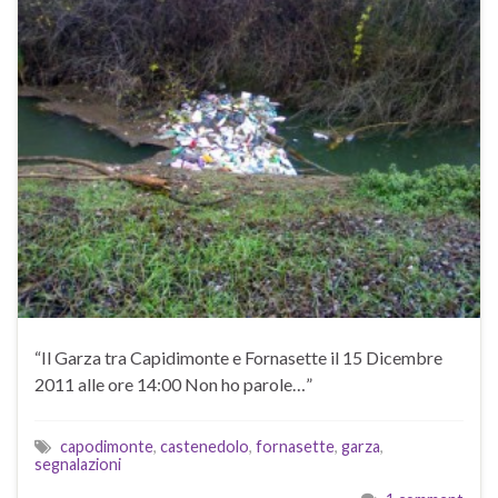
“Il Garza tra Capidimonte e Fornasette il 15 Dicembre
2011 alle ore 14:00 Non ho parole…”
capodimonte
,
castenedolo
,
fornasette
,
garza
,
segnalazioni