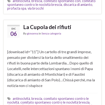
antinocività
,
brescia
,
comitato spontaneo con
,
comitato
spontaneo contro le nocività brescia
,
discarica di amianto
,
profacta spa
,
via brocchi
La Cupola dei rifiuti
DIC
06
By
giovanna
in
Senza categoria
[download id=”11″] Un cartello di tre grandi imprese,
pensato per dividersi la torta dello smaltimento dei
rifiuti in buona parte della Lombardia…Dopo quello di
Locatelli, nelle intercettazioni spuntano i nomi di Papa
(discarica di amianto di Montichiari) e di Faustini
(discarica di amianto di San Polo)…Chissà perchè, ma la
notizia non ci stupisce
antinocività
,
brescia
,
comitato spontaneo contro le
nocività
,
comitato spontaneo contro le nocività brescia
,