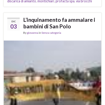
discarica di amianto
,
montichiari
,
profacta spa
,
via brocchi
L’inquinamento fa ammalare i
DIC
03
bambini di San Polo
By
giovanna
in
Senza categoria