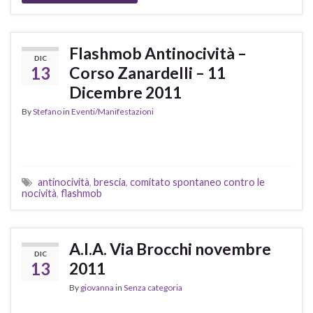
Flashmob Antinocività –
DIC
13
Corso Zanardelli – 11
Dicembre 2011
By
Stefano
in
Eventi/Manifestazioni
antinocività
,
brescia
,
comitato spontaneo contro le
nocività
,
flashmob
A.I.A. Via Brocchi novembre
DIC
13
2011
By
giovanna
in
Senza categoria