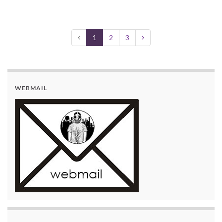
1
2
3
WEBMAIL