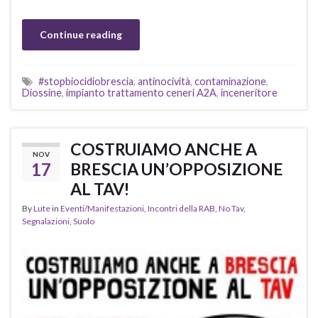
Continue reading
#stopbiocidiobrescia
,
antinocività
,
contaminazione
,
Diossine
,
impianto trattamento ceneri A2A
,
inceneritore
COSTRUIAMO ANCHE A
NOV
17
BRESCIA UN’OPPOSIZIONE
AL TAV!
By
Lute
in
Eventi/Manifestazioni
,
Incontri della RAB
,
No Tav
,
Segnalazioni
,
Suolo