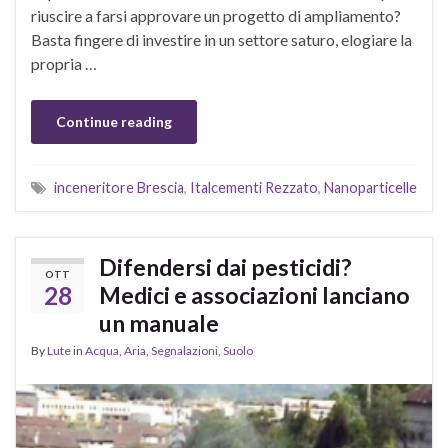
riuscire a farsi approvare un progetto di ampliamento?
Basta fingere di investire in un settore saturo, elogiare la
propria …
Continue reading
inceneritore Brescia
,
Italcementi Rezzato
,
Nanoparticelle
Difendersi dai pesticidi?
OTT
28
Medici e associazioni lanciano
un manuale
By
Lute
in
Acqua
,
Aria
,
Segnalazioni
,
Suolo