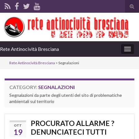
Tog
sear
for
Rete Antinocività Bresciana
Togg
navig
Rete Antinocività Bresciana
>
Segnalazioni
CATEGORY:
SEGNALAZIONI
Segnalazioni da parte degli utenti del sito di problematiche
ambientali sul territorio
PROCURATO ALLARME ?
OTT
19
DENUNCIATECI TUTTI