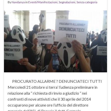
By
Navdanya
in
Eventi/Manifestazioni
,
Segnalazioni
,
Senza categoria
PROCURATO ALLARME ? DENUNCIATECI TUTTI
Mercoledi 21 ottobre si terra’ l’udienza preliminare in
relazione alla “ richiesta di rinvio a giudizio “ nei
confronti di nove attivisti che il 30 aprile del 2014
occuparono per alcune ore l’ufficio del direttore
generale dell’ASL di Brescia il dott. Carmelo