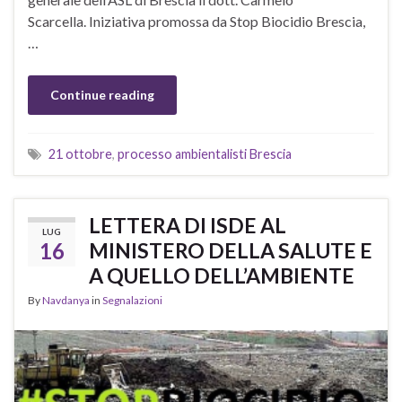
Scarcella. Iniziativa promossa da Stop Biocidio Brescia,
…
Continue reading
21 ottobre
,
processo ambientalisti Brescia
LETTERA DI ISDE AL
LUG
16
MINISTERO DELLA SALUTE E
A QUELLO DELL’AMBIENTE
By
Navdanya
in
Segnalazioni