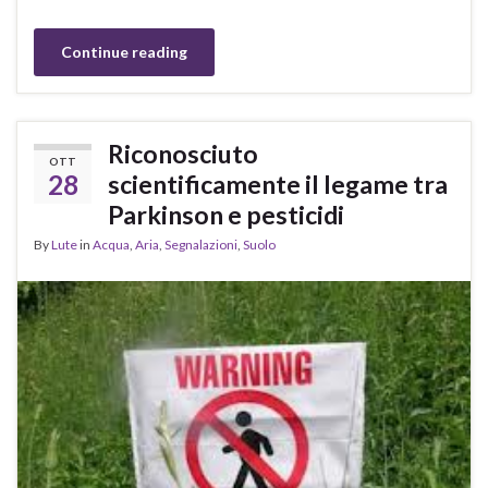
Continue reading
Riconosciuto
OTT
28
scientificamente il legame tra
Parkinson e pesticidi
By
Lute
in
Acqua
,
Aria
,
Segnalazioni
,
Suolo