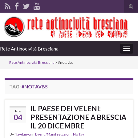
Tog
sear
for
Rete Antinocività Bresciana
Togg
navig
Rete Antinocività Bresciana
>
#notavbs
TAG:
#NOTAVBS
IL PAESE DEI VELENI:
DIC
04
PRESENTAZIONE A BRESCIA
IL 20 DICEMBRE
By
Navdanya
in
Eventi/Manifestazioni
,
No Tav