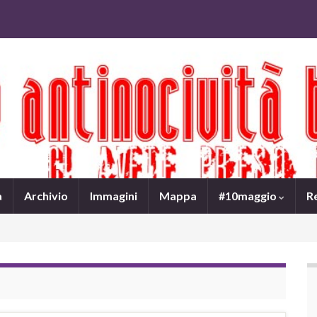
a
Archivio
Immagini
Mappa
#10maggio
R