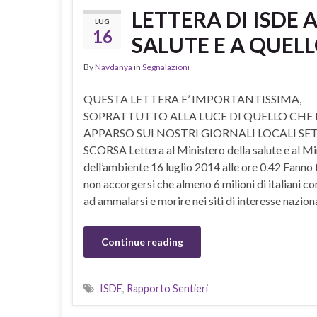
LETTERA DI ISDE 
LUG
16
SALUTE E A QUEL
By
Navdanya
in
Segnalazioni
QUESTA LETTERA E’ IMPORTANTISSIMA,
SOPRATTUTTO ALLA LUCE DI QUELLO CHE 
APPARSO SUI NOSTRI GIORNALI LOCALI S
SCORSA Lettera al Ministero della salute e al Mi
dell’ambiente 16 luglio 2014 alle ore 0.42 Fanno f
non accorgersi che almeno 6 milioni di italiani c
ad ammalarsi e morire nei siti di interesse naziona
Continue reading
ISDE
,
Rapporto Sentieri