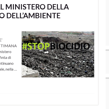
AL MINISTERO DELLA
LO DELL’AMBIENTE
E’
ETTIMANA
nistero
inta di
ontinuano
le, nella …