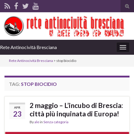
Tog
sear
for
Rete Antinocività Bresciana
Togg
navig
Rete Antinocività Bresciana
>
stop biocidio
TAG:
STOP BIOCIDIO
2 maggio – L’incubo di Brescia:
APR
23
città più inquinata di Europa!
By
ale
in
Senza categoria