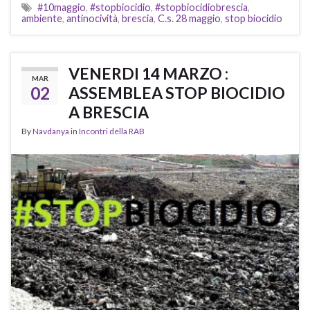
#10maggio
,
#stopbiocidio
,
#stopbiocidiobrescia
,
ambiente
,
antinocività
,
brescia
,
C.s. 28 maggio
,
stop biocidio
VENERDI 14 MARZO :
MAR
02
ASSEMBLEA STOP BIOCIDIO
A BRESCIA
By
Navdanya
in
Incontri della RAB