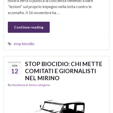
nostra terra si pulisca la coscienza venendo a dare
“lezioni” sul proprio impegno nella lotta contro le
ecomafie. Il 16 novembre ha …
Continue reading
stop biocidio
STOP BIOCIDIO: CHI METTE
GEN
12
COMITATI E GIORNALISTI
NEL MIRINO
By
Navdanya
in
Senza categoria