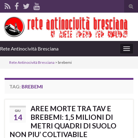
Tog
sear
for
Rete Antinocività Bresciana
Togg
navig
Rete Antinocività Bresciana
>
brebemi
TAG:
BREBEMI
AREE MORTE TRA TAV E
GIU
14
BREBEMI: 1,5 MILIONI DI
METRI QUADRI DI SUOLO
NON PIU’ COLTIVABILE