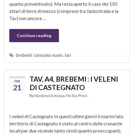
quanto preventivato). Ma resta aperto il caso dei 150
ettari di terre di mezzo (comprese tra l’autostrada e la
Tav) non ancora …
Continue reading
brebemi
,
consumo suolo
,
tav
TAV, A4, BREBEMI : I VELENI
FEB
21
DI CASTEGNATO
By
Navdanya
in
Acqua
,
No Tav
,
Press
I veleni di Castegnato In questi ultimi giorni il martoriato
territorio di Castegnato è stato al centro delle cronache
locali per due vicende tanto simili quanto preoccupanti,