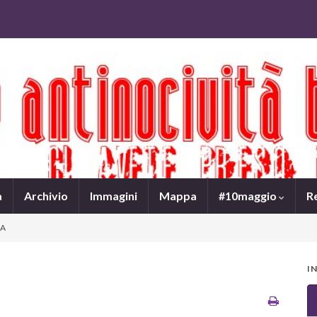
a
Archivio
Immagini
Mappa
#10maggio
R
NA
I