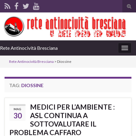
Tog
sear
for
Rete Antinocività Bresciana
Togg
navig
Rete Antinocività Bresciana
>
Diossine
TAG:
DIOSSINE
MEDICI PER L’AMBIENTE :
MAG
30
ASL CONTINUA A
SOTTOVALUTARE IL
PROBLEMA CAFFARO