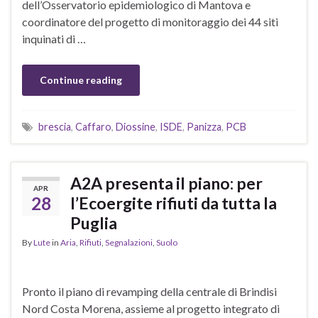
dell’Osservatorio epidemiologico di Mantova e
coordinatore del progetto di monitoraggio dei 44 siti
inquinati di …
Continue reading
brescia
,
Caffaro
,
Diossine
,
ISDE
,
Panizza
,
PCB
A2A presenta il piano: per
APR
28
l’Ecoergite rifiuti da tutta la
Puglia
By
Lute
in
Aria
,
Rifiuti
,
Segnalazioni
,
Suolo
Pronto il piano di revamping della centrale di Brindisi
Nord Costa Morena, assieme al progetto integrato di