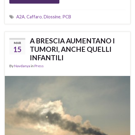
A2A
,
Caffaro
,
Diossine
,
PCB
A BRESCIA AUMENTANO I
MAR
15
TUMORI, ANCHE QUELLI
INFANTILI
By
Navdanya
in
Press