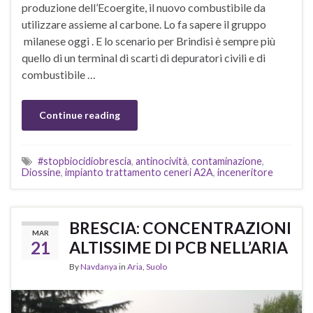
produzione dell’Ecoergite, il nuovo combustibile da
utilizzare assieme al carbone. Lo fa sapere il gruppo
milanese oggi . E lo scenario per Brindisi è sempre più
quello di un terminal di scarti di depuratori civili e di
combustibile …
Continue reading
#stopbiocidiobrescia
,
antinocività
,
contaminazione
,
Diossine
,
impianto trattamento ceneri A2A
,
inceneritore
BRESCIA: CONCENTRAZIONI
MAR
21
ALTISSIME DI PCB NELL’ARIA
By
Navdanya
in
Aria
,
Suolo