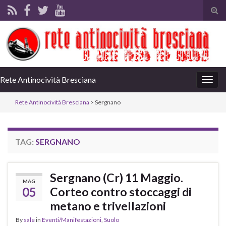
Tog
sear
for
Rete Antinocività Bresciana
Togg
navig
Rete Antinocività Bresciana
>
Sergnano
TAG:
SERGNANO
Sergnano (Cr) 11 Maggio.
MAG
05
Corteo contro stoccaggi di
metano e trivellazioni
By
sale
in
Eventi/Manifestazioni
,
Suolo