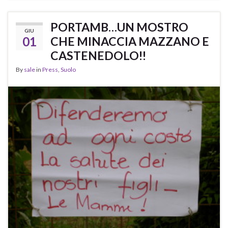
PORTAMB…UN MOSTRO
GIU
01
CHE MINACCIA MAZZANO E
CASTENEDOLO!!
By
sale
in
Press
,
Suolo