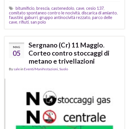
bitumificio
,
brescia
,
castenedolo
,
cave
,
cesio 137
,
comitato spontaneo contro le nocività
,
discarica di amianto
,
faustini
,
gaburri
,
gruppo antinocività rezzato
,
parco delle
cave
,
rifiuti
,
san polo
Sergnano (Cr) 11 Maggio.
MAG
05
Corteo contro stoccaggi di
metano e trivellazioni
By
sale
in
Eventi/Manifestazioni
,
Suolo